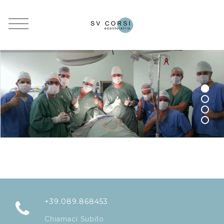
+39.089.868453
Chiamaci Subito