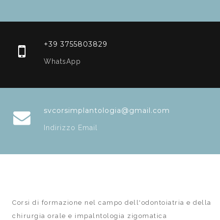
+39 3755803829
WhatsApp
svcorsimplantologia@gmail.com
Indirizzo Email
Corsi di formazione nel campo dell'odontoiatria e della
chirurgia orale e impalntologia zigomatica